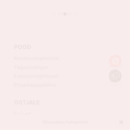
POOD
Kohaletoimetamine
Tagastusõigus
Kasutustingimused
Privaatsuspoliitika
OSTJALE
E-pood
Nõusoleku haldamine
Minu konto