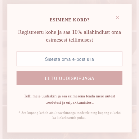
×
Vaata lähemalt →
ESIMENE KORD?
Registreeru kohe ja saa 10% allahindlust oma
esimesest tellimusest
LIITU UUDISKIRJAGA
Vaata lähemalt →
Telli meie uudiskiri ja saa esimesena teada meie uutest
toodetest ja eripakkumistest.
* See kupong kehtib ainult tavahinnaga toodetele ning kupong ei kehti
ka kinkekaartide puhul.