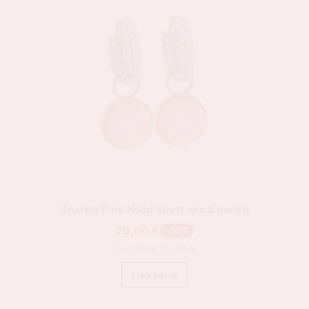
Sparkle Pink Nööp Silver mix & match
20,00
€
-20%
Tavahind:
25,00
€
Lisa korvi